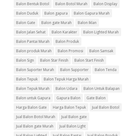
Balon Bentuk Botol
Balon Botol Murah
Balon Display
Balon Duduk
Balon gapura
Balon Gapura Murah
Balon Gate
Balon gate Murah
Balon Iklan
Balon Jalan Sehat
Balon Karakter
Balon Lighted Murah
Balon Pantai Murah
Balon Produk
Balon produk Murah
Balon Promosi
Balon Samsak
Balon Sign
Balon Star Finish
Balon Start Finish
Balon Suporter Murah
Balon Supporter
Balon Tenda
Balon Tepuk
Balon Tepuk Harga Murah
Balon Tepuk Murah
Balon Udara
Balon Untuk Balapan
Balon untuk Gapura
Gapura Balon
Gate Balon
Harga Balon Gate
Harga Balon Tepuk
Jual Balon Botol
Jual Balon Botol Murah
Jual Balon gate
Jual Balon gate Murah
Jual Balon Light
Jual Balon Lighted
Jual Balon Pantai
Jual Balon Produk