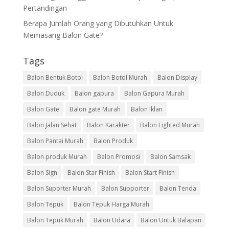
Pertandingan
Berapa Jumlah Orang yang Dibutuhkan Untuk
Memasang Balon Gate?
Tags
Balon Bentuk Botol
Balon Botol Murah
Balon Display
Balon Duduk
Balon gapura
Balon Gapura Murah
Balon Gate
Balon gate Murah
Balon Iklan
Balon Jalan Sehat
Balon Karakter
Balon Lighted Murah
Balon Pantai Murah
Balon Produk
Balon produk Murah
Balon Promosi
Balon Samsak
Balon Sign
Balon Star Finish
Balon Start Finish
Balon Suporter Murah
Balon Supporter
Balon Tenda
Balon Tepuk
Balon Tepuk Harga Murah
Balon Tepuk Murah
Balon Udara
Balon Untuk Balapan