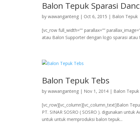
Balon Tepuk Sparasi Dan
by
wawanganteng
|
Oct 6, 2015
|
Balon Tepuk
[vc_row full_width=”” parallax=”” parallax_image
atau Balon Supporter dengan logo sparasi atau f
Balon Tepuk Tebs
by
wawanganteng
|
Nov 1, 2014
|
Balon Tepuk
[vc_row][vc_column][vc_column_text]Balon Tepuk
PT. SINAR SOSRO ( SOSRO ). digunakan untuk A
untuk untuk memproduksi balon tepuk...