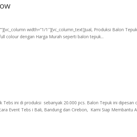
cow
=””][vc_column width=”1/1″][vc_column_text]Jual, Produksi Balon Tepu
ull colour dengan Harga Murah seperti balon tepuk...
 Tebs ini di produksi sebanyak 20.000 pcs. Balon Tepuk ini dipesan 
cara Event Tebs i Bali, Bandung dan Cirebon, Kami Siap Membantu 