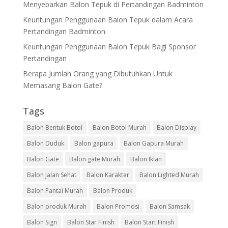
Menyebarkan Balon Tepuk di Pertandingan Badminton
Keuntungan Penggunaan Balon Tepuk dalam Acara
Pertandingan Badminton
Keuntungan Penggunaan Balon Tepuk Bagi Sponsor
Pertandingan
Berapa Jumlah Orang yang Dibutuhkan Untuk
Memasang Balon Gate?
Tags
Balon Bentuk Botol
Balon Botol Murah
Balon Display
Balon Duduk
Balon gapura
Balon Gapura Murah
Balon Gate
Balon gate Murah
Balon Iklan
Balon Jalan Sehat
Balon Karakter
Balon Lighted Murah
Balon Pantai Murah
Balon Produk
Balon produk Murah
Balon Promosi
Balon Samsak
Balon Sign
Balon Star Finish
Balon Start Finish