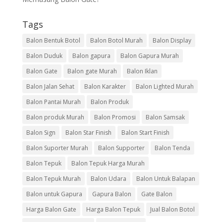
Tags
Balon Bentuk Botol
Balon Botol Murah
Balon Display
Balon Duduk
Balon gapura
Balon Gapura Murah
Balon Gate
Balon gate Murah
Balon Iklan
Balon Jalan Sehat
Balon Karakter
Balon Lighted Murah
Balon Pantai Murah
Balon Produk
Balon produk Murah
Balon Promosi
Balon Samsak
Balon Sign
Balon Star Finish
Balon Start Finish
Balon Suporter Murah
Balon Supporter
Balon Tenda
Balon Tepuk
Balon Tepuk Harga Murah
Balon Tepuk Murah
Balon Udara
Balon Untuk Balapan
Balon untuk Gapura
Gapura Balon
Gate Balon
Harga Balon Gate
Harga Balon Tepuk
Jual Balon Botol