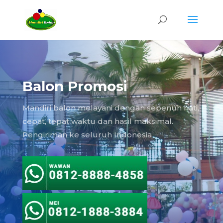
Balon Promosi
Mandiri balon melayani dengan sepenuh hati,
cepat, tepat waktu dan hasil maksimal.
Pengiriman ke seluruh Indonesia