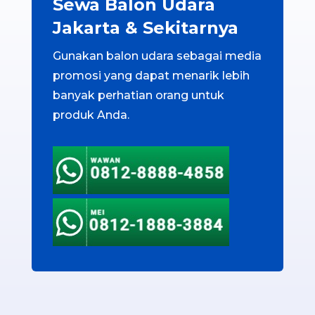
Sewa Balon Udara
Jakarta & Sekitarnya
Gunakan balon udara sebagai media
promosi yang dapat menarik lebih
banyak perhatian orang untuk
produk Anda.