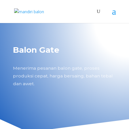
Balon Gate
Menerima pesanan balon gate, proses
produksi cepat, harga bersaing, bahan tebal
dan awet.