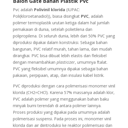
Balon Gate bahan Plastik Pvc
Pvc adalah
Polivinil klorida
(IUPAC:
Poli(kloroetanadiol)), biasa disingkat
PVC
, adalah
polimer termoplastik urutan ketiga dalam hal jumlah
pemakaian di dunia, setelah polietilena dan
polipropilena. Di seluruh dunia, lebih dari 50% PVC yang
diproduksi dipakai dalam konstruksi. Sebagai bahan
bangunan, PVC relatif murah, tahan lama, dan mudah
dirangkai. PVC bisa dibuat lebih elastis dan fleksibel
dengan menambahkan
plasticizer
, umumnya ftalat.
PVC yang fleksibel umumnya dipakai sebagai bahan
pakaian, perpipaan, atap, dan insulasi kabel listrik.
PVC diproduksi dengan cara polimerisasi monomer vinil
klorida (CH2=CHCl). Karena 57% massanya adalah klor,
PVC adalah polimer yang menggunakan bahan baku
minyak bumi terendah di antara polimer lainnya.
Proses produksi yang dipakai pada umumnya adalah
polimerisasi suspensi. Pada proses ini, monomer vinil
klorida dan air diintroduksi ke reaktor polimerisasi dan