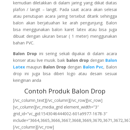
kemudian diletakkan di dalam jaring yang diikat diatas
plafon / langit – langit. Pada saat acara akan selesai
atau penutupan acara jaring tersebut ditarik sehingga
balon akan berjatuahan ke arah pengunjung. Balon
bisa menggunakan balon karet latex atau bisa juga
dibuat dengan ukuran besar ( 1 meter) menggunakan
bahan PVC.
Balon Drop
ini sering sekali dipakai di dalam acara
konser atau live musik. baik
balon drop
dengan
Balon
Latex
maupun
Balon Drop
dengan
Balon Pvc
, Balon
drop ini juga bisa diberi logo atau desain sesuai
keinginan anda
Contoh Produk Balon Drop
[/vc_column_text][/vc_column][/vc_row][vc_row]
[vc_column][vc_media_grid element_width=”3″
grid_id=”vc_gid:1543046444002-601a9977-1678-3″
include=”3664,3665,3666,3667,3668,3669,3670,3671,3672,36
[/vc_column][/vc_row]