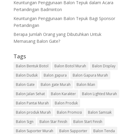
Keuntungan Penggunaan Balon Tepuk dalam Acara
Pertandingan Badminton
Keuntungan Penggunaan Balon Tepuk Bagi Sponsor
Pertandingan
Berapa Jumlah Orang yang Dibutuhkan Untuk
Memasang Balon Gate?
Tags
Balon Bentuk Botol
Balon Botol Murah
Balon Display
Balon Duduk
Balon gapura
Balon Gapura Murah
Balon Gate
Balon gate Murah
Balon Iklan
Balon Jalan Sehat
Balon Karakter
Balon Lighted Murah
Balon Pantai Murah
Balon Produk
Balon produk Murah
Balon Promosi
Balon Samsak
Balon Sign
Balon Star Finish
Balon Start Finish
Balon Suporter Murah
Balon Supporter
Balon Tenda