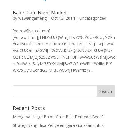
Balon Gate Night Market
by
wawanganteng
|
Oct 13, 2014
|
Uncategorized
[vc_row][vc_column]
[vc_raw_html]JTNDYiUzQWlmJTIwY29uZCUzRCUyN2Rh
dGElM0FibG9nLnBvc3RUeXBlJTIwJTNEJTNEJTIwJTI2cX
VvdCUzQmluZGV4JTI2cXVvdCUzQiUyNyUzRSUwQSUz
Q21ldGElMjBjb250ZW50JTNEJTI3JTIwVW50dWslMjBwc
m9kdWtzaSUyMGF0YXUlMjBwZW5nYWRhYW4lMjBiY
WxvbiUyMGdhdGUlMjB5YW5nJTIwYmlzYS...
Recent Posts
Mengapa Harga Balon Gate Bisa Berbeda-Beda?
Strategi yang Bisa Penyelenggara Gunakan untuk