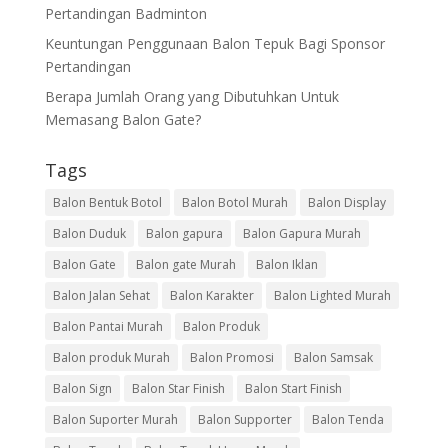
Pertandingan Badminton
Keuntungan Penggunaan Balon Tepuk Bagi Sponsor
Pertandingan
Berapa Jumlah Orang yang Dibutuhkan Untuk
Memasang Balon Gate?
Tags
Balon Bentuk Botol
Balon Botol Murah
Balon Display
Balon Duduk
Balon gapura
Balon Gapura Murah
Balon Gate
Balon gate Murah
Balon Iklan
Balon Jalan Sehat
Balon Karakter
Balon Lighted Murah
Balon Pantai Murah
Balon Produk
Balon produk Murah
Balon Promosi
Balon Samsak
Balon Sign
Balon Star Finish
Balon Start Finish
Balon Suporter Murah
Balon Supporter
Balon Tenda