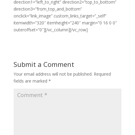
direction1=”left_to_right” direction2=”top_to_bottom”
direction3=”from_top_and_bottom”
onclick=”link_image” custom_links_target=”_self”
itemwidth=”320″ itemheight=”240″ margin=”0 16 0 0″
outeroffset=”0″][/vc_column][/vc_row]
Submit a Comment
Your email address will not be published.
Required
fields are marked
*