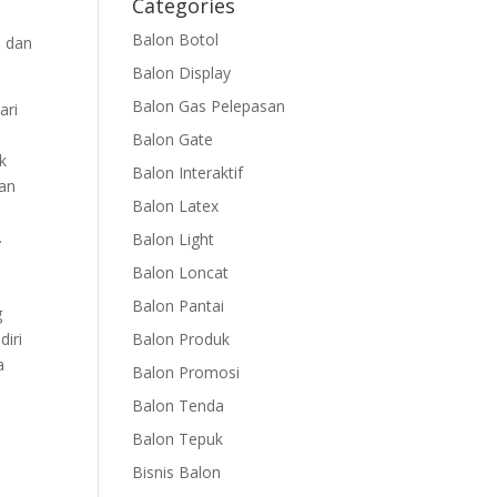
Categories
Balon Botol
n dan
Balon Display
Balon Gas Pelepasan
ari
Balon Gate
k
Balon Interaktif
gan
Balon Latex
.
Balon Light
Balon Loncat
Balon Pantai
g
diri
Balon Produk
a
Balon Promosi
Balon Tenda
n
Balon Tepuk
Bisnis Balon