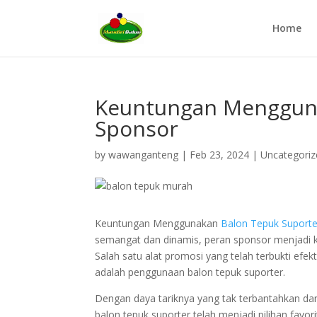
Home
Keuntungan Mengguna
Sponsor
by
wawanganteng
|
Feb 23, 2024
|
Uncategoriz
Keuntungan Menggunakan
Balon Tepuk Suporte
semangat dan dinamis, peran sponsor menjadi 
Salah satu alat promosi yang telah terbukti efek
adalah penggunaan balon tepuk suporter.
Dengan daya tariknya yang tak terbantahkan d
balon tepuk suporter telah menjadi pilihan favo