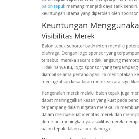
balon tepuk
memang menjadi daya tarik sendiri.
keuntungan utama yang diperoleh oleh sponsor 
Keuntungan Menggunakan 
Visibilitas Merek
Balon tepuk suporter badminton memiliki potens
olahraga. Dengan logo sponsor yang terpampang
tersebut, mereka secara tidak langsung mempro
Tidak hanya itu, logo sponsor yang terpampang 
diambil selama pertandingan. Ini menciptakan ke
meningkatkan kesadaran merek secara signifika
Pengenalan merek melalui balon tepuk juga memi
dapat meninggalkan kesan yang kuat pada penon
terpampang dalam ingatan mereka. Ini membuat b
dalam memperkuat identitas merek dan mencip
demikian, meningkatnya visibilitas merek mer
balon tepuk dalam acara olahraga.