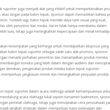
puk suporter juga menjadi alat yang efektif untuk memperkenalkan pr
 atau slogan pada balon tepuk, sponsor dapat memastikan bahwa p
n. Terlebih lagi, balon tepuk memiliki daya tarik visual yang kuat,
elas oleh penonton dan media. Hal ini tidak hanya membantu dalam
bih luas, tetapi juga meningkatkan kepercayaan dan minat terhadap
pakan kesempatan yang berharga untuk mendapatkan eksposur yang 
an balon tepuk suporter sebagai salah satu alat promosi, sponsor
ngan menarik perhatian penonton dan menampilkan produk mereka
uk membangun koneksi yang lebih dalam dengan audiens dan mencipt
gan demikian, pengenalan produk melalui balon tepuk suporter
tuk memperluas jangkauan merek dan meningkatkan penjualan produk.
on tepuk suporter dalam acara olahraga adalah kemampuannya untu
 mendukung acara olahraga lokal seperti turnamen badminton, spons
gan peminat olahraga, tetapi juga menciptakan citra perusahaan y
 menjadi langkah strategis dalam memperluas basis pelanggan dan