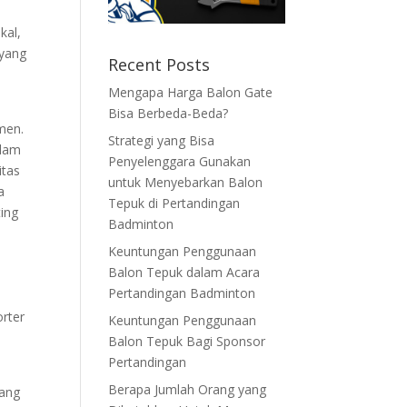
kal,
 yang
Recent Posts
Mengapa Harga Balon Gate
Bisa Berbeda-Beda?
men.
Strategi yang Bisa
alam
Penyelenggara Gunakan
itas
untuk Menyebarkan Balon
a
Tepuk di Pertandingan
ting
Badminton
Keuntungan Penggunaan
Balon Tepuk dalam Acara
Pertandingan Badminton
a
orter
Keuntungan Penggunaan
Balon Tepuk Bagi Sponsor
Pertandingan
Berapa Jumlah Orang yang
yang