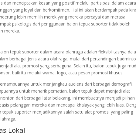
an menciptakan kesan yang positif melalui partisipasi dalam acar
nggan yang loyal dan berkomitmen. Hal ini akan berdampak pada kin
nderung lebih memilih merek yang mereka percayai dan merasa
ampak psikologis dari penggunaan balon tepuk suporter tidak boleh
an mereka.
lon tepuk suporter dalam acara olahraga adalah fleksibilitasnya dal
alam berbagai jenis acara olahraga, mulai dari pertandingan badmint
njadi alat promosi yang serbaguna. Selain itu, balon tepuk juga mu
nsor, baik itu melalui warna, logo, atau pesan promosi khusus.
ah kemampuannya untuk menjangkau audiens dari berbagai demografi.
puannya untuk menarik perhatian, balon tepuk dapat menjadi alat
nonton dari berbagai latar belakang. Ini membuatnya menjadi pilihan
 basis pelanggan mereka dan mencapai khalayak yang lebih luas. Den
alon tepuk suporter menjadikannya salah satu alat promosi yang paling
lahraga.
s Lokal