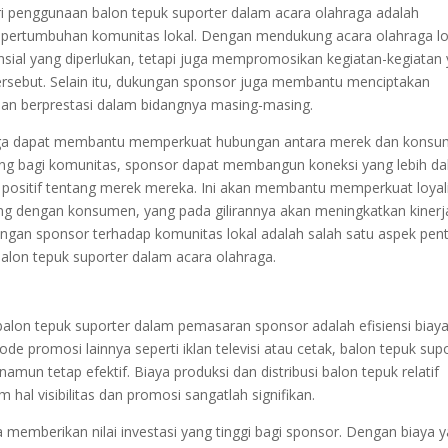
ri penggunaan balon tepuk suporter dalam acara olahraga adalah
pertumbuhan komunitas lokal. Dengan mendukung acara olahraga lo
sial yang diperlukan, tetapi juga mempromosikan kegiatan-kegiatan
ersebut. Selain itu, dukungan sponsor juga membantu menciptakan
dan berprestasi dalam bidangnya masing-masing.
juga dapat membantu memperkuat hubungan antara merek dan konsu
ing bagi komunitas, sponsor dapat membangun koneksi yang lebih d
ositif tentang merek mereka. Ini akan membantu memperkuat loyal
 dengan konsumen, yang pada gilirannya akan meningkatkan kinerj
ungan sponsor terhadap komunitas lokal adalah salah satu aspek pen
lon tepuk suporter dalam acara olahraga.
alon tepuk suporter dalam pemasaran sponsor adalah efisiensi biay
e promosi lainnya seperti iklan televisi atau cetak, balon tepuk sup
amun tetap efektif. Biaya produksi dan distribusi balon tepuk relatif
 hal visibilitas dan promosi sangatlah signifikan.
a memberikan nilai investasi yang tinggi bagi sponsor. Dengan biaya 