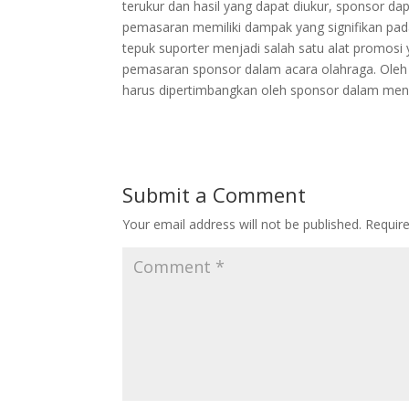
terukur dan hasil yang dapat diukur, sponsor d
pemasaran memiliki dampak yang signifikan pad
tepuk suporter menjadi salah satu alat promosi
pemasaran sponsor dalam acara olahraga. Oleh k
harus dipertimbangkan oleh sponsor dalam men
Submit a Comment
Your email address will not be published.
Requir