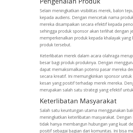
Pengenalan Produk
Selain meningkatkan visibilitas merek, balon te
kepada audiens. Dengan mencetak nama produk
mereka disampaikan secara efektif kepada penonto
sehingga produk sponsor akan terlihat dengan j
memperkenalkan produk kepada khalayak yang le
produk tersebut.
Keterlibatan merek dalam acara olahraga meru
besar bagi produk-produknya. Dengan menggunak
dapat memaksimalkan potensi pasar mereka de
secara kreatif. Ini memungkinkan sponsor unt
kesan yang positif terhadap merek mereka. Den
merupakan salah satu strategi yang efektif un
Keterlibatan Masyarakat
Salah satu keuntungan utama menggunakan bal
meningkatkan keterlibatan masyarakat. Dengan
tidak hanya membangun hubungan yang kuat den
positif sebagai bagian dari komunitas. Ini bisa