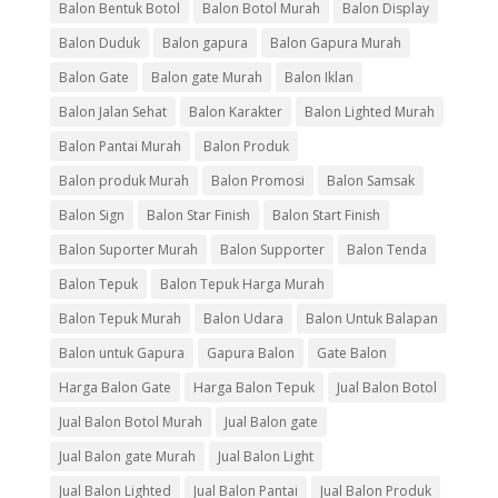
Balon Bentuk Botol
Balon Botol Murah
Balon Display
Balon Duduk
Balon gapura
Balon Gapura Murah
Balon Gate
Balon gate Murah
Balon Iklan
Balon Jalan Sehat
Balon Karakter
Balon Lighted Murah
Balon Pantai Murah
Balon Produk
Balon produk Murah
Balon Promosi
Balon Samsak
Balon Sign
Balon Star Finish
Balon Start Finish
Balon Suporter Murah
Balon Supporter
Balon Tenda
Balon Tepuk
Balon Tepuk Harga Murah
Balon Tepuk Murah
Balon Udara
Balon Untuk Balapan
Balon untuk Gapura
Gapura Balon
Gate Balon
Harga Balon Gate
Harga Balon Tepuk
Jual Balon Botol
Jual Balon Botol Murah
Jual Balon gate
Jual Balon gate Murah
Jual Balon Light
Jual Balon Lighted
Jual Balon Pantai
Jual Balon Produk