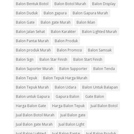
Balon Bentuk Botol
Balon Botol Murah
Balon Display
Balon Duduk
Balon gapura
Balon Gapura Murah
Balon Gate
Balon gate Murah
Balon Iklan
Balon Jalan Sehat
Balon Karakter
Balon Lighted Murah
Balon Pantai Murah
Balon Produk
Balon produk Murah
Balon Promosi
Balon Samsak
Balon Sign
Balon Star Finish
Balon Start Finish
Balon Suporter Murah
Balon Supporter
Balon Tenda
Balon Tepuk
Balon Tepuk Harga Murah
Balon Tepuk Murah
Balon Udara
Balon Untuk Balapan
Balon untuk Gapura
Gapura Balon
Gate Balon
Harga Balon Gate
Harga Balon Tepuk
Jual Balon Botol
Jual Balon Botol Murah
Jual Balon gate
Jual Balon gate Murah
Jual Balon Light
Jual Balon Lighted
Jual Balon Pantai
Jual Balon Produk