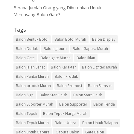
Berapa Jumlah Orang yang Dibutuhkan Untuk
Memasang Balon Gate?
Tags
Balon Bentuk Botol
Balon Botol Murah
Balon Display
Balon Duduk
Balon gapura
Balon Gapura Murah
Balon Gate
Balon gate Murah
Balon Iklan
Balon Jalan Sehat
Balon Karakter
Balon Lighted Murah
Balon Pantai Murah
Balon Produk
Balon produk Murah
Balon Promosi
Balon Samsak
Balon Sign
Balon Star Finish
Balon Start Finish
Balon Suporter Murah
Balon Supporter
Balon Tenda
Balon Tepuk
Balon Tepuk Harga Murah
Balon Tepuk Murah
Balon Udara
Balon Untuk Balapan
Balon untuk Gapura
Gapura Balon
Gate Balon