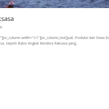
ksasa
si
e=””][vc_column width=”1/1″][vc_column_text]Jual, Produksi dan Sewa B
sa, Seperti Balon Angkat Bendera Raksasa yang...