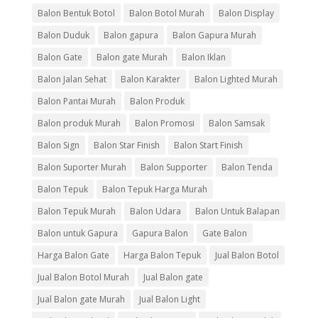
Balon Bentuk Botol
Balon Botol Murah
Balon Display
Balon Duduk
Balon gapura
Balon Gapura Murah
Balon Gate
Balon gate Murah
Balon Iklan
Balon Jalan Sehat
Balon Karakter
Balon Lighted Murah
Balon Pantai Murah
Balon Produk
Balon produk Murah
Balon Promosi
Balon Samsak
Balon Sign
Balon Star Finish
Balon Start Finish
Balon Suporter Murah
Balon Supporter
Balon Tenda
Balon Tepuk
Balon Tepuk Harga Murah
Balon Tepuk Murah
Balon Udara
Balon Untuk Balapan
Balon untuk Gapura
Gapura Balon
Gate Balon
Harga Balon Gate
Harga Balon Tepuk
Jual Balon Botol
Jual Balon Botol Murah
Jual Balon gate
Jual Balon gate Murah
Jual Balon Light