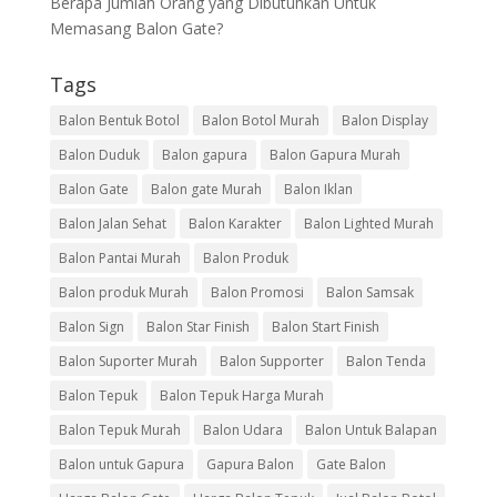
Berapa Jumlah Orang yang Dibutuhkan Untuk
Memasang Balon Gate?
Tags
Balon Bentuk Botol
Balon Botol Murah
Balon Display
Balon Duduk
Balon gapura
Balon Gapura Murah
Balon Gate
Balon gate Murah
Balon Iklan
Balon Jalan Sehat
Balon Karakter
Balon Lighted Murah
Balon Pantai Murah
Balon Produk
Balon produk Murah
Balon Promosi
Balon Samsak
Balon Sign
Balon Star Finish
Balon Start Finish
Balon Suporter Murah
Balon Supporter
Balon Tenda
Balon Tepuk
Balon Tepuk Harga Murah
Balon Tepuk Murah
Balon Udara
Balon Untuk Balapan
Balon untuk Gapura
Gapura Balon
Gate Balon