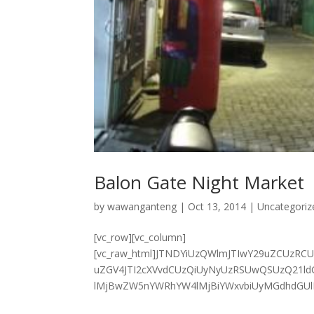
Balon Gate Night Market
by
wawanganteng
|
Oct 13, 2014
|
Uncategoriz
[vc_row][vc_column]
[vc_raw_html]JTNDYiUzQWlmJTIwY29uZCUzRC
uZGV4JTI2cXVvdCUzQiUyNyUzRSUwQSUzQ21ld
lMjBwZW5nYWRhYW4lMjBiYWxvbiUyMGdhdGUlM