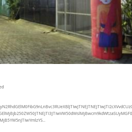
ed
UyN2RhdGElM0FibG9nLnBvc3RUeXBlJTIwJTNEJTNEJTIwJTI2cXVvdCUz
GElMjBjb250ZW50JTNEJTI3JTIwVW50dWslMjBwcm9kdWtzaSUyMGF
jB5YW5nJTIwYmlzYS...