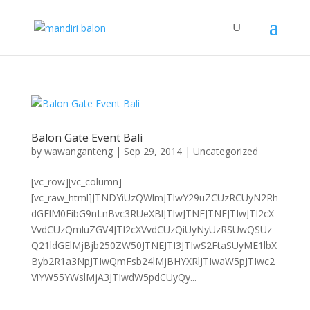
Balon Gate Event Bali
by
wawanganteng
|
Sep 29, 2014
|
Uncategorized
[vc_row][vc_column]
[vc_raw_html]JTNDYiUzQWlmJTIwY29uZCUzRCUyN2Rh
dGElM0FibG9nLnBvc3RUeXBlJTIwJTNEJTNEJTIwJTI2cX
VvdCUzQmluZGV4JTI2cXVvdCUzQiUyNyUzRSUwQSUz
Q21ldGElMjBjb250ZW50JTNEJTI3JTIwS2FtaSUyME1lbX
Byb2R1a3NpJTIwQmFsb24lMjBHYXRlJTIwaW5pJTIwc2
ViYW55YWslMjA3JTIwdW5pdCUyQy...