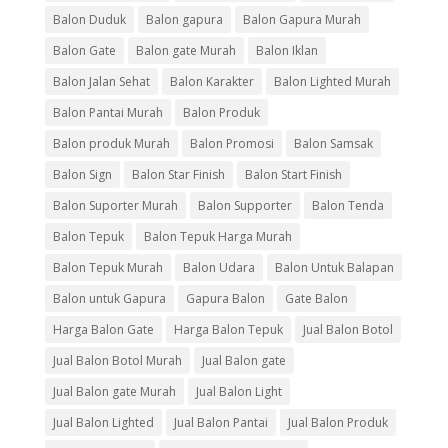
Balon Duduk
Balon gapura
Balon Gapura Murah
Balon Gate
Balon gate Murah
Balon Iklan
Balon Jalan Sehat
Balon Karakter
Balon Lighted Murah
Balon Pantai Murah
Balon Produk
Balon produk Murah
Balon Promosi
Balon Samsak
Balon Sign
Balon Star Finish
Balon Start Finish
Balon Suporter Murah
Balon Supporter
Balon Tenda
Balon Tepuk
Balon Tepuk Harga Murah
Balon Tepuk Murah
Balon Udara
Balon Untuk Balapan
Balon untuk Gapura
Gapura Balon
Gate Balon
Harga Balon Gate
Harga Balon Tepuk
Jual Balon Botol
Jual Balon Botol Murah
Jual Balon gate
Jual Balon gate Murah
Jual Balon Light
Jual Balon Lighted
Jual Balon Pantai
Jual Balon Produk