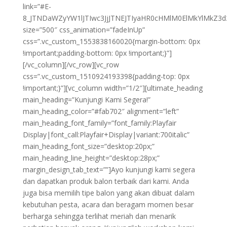
link=”#E-
8_JTNDaWZyYW1lJTIwc3JjJTNEJTIyaHR0cHMlM0ElMkYlMkZ
size=”500″ css_animation=”fadeInUp”
css=”.vc_custom_1553838160020{margin-bottom: 0px
!important;padding-bottom: 0px !important;}”]
[/vc_column][/vc_row][vc_row
css=”.vc_custom_1510924193398{padding-top: 0px
!important;}”][vc_column width=”1/2″][ultimate_heading
main_heading=”Kunjungi Kami Segera!”
main_heading_color=”#fab702″ alignment=”left”
main_heading_font_family=”font_family:Playfair
Display|font_call:Playfair+Display|variant:700italic”
main_heading_font_size=”desktop:20px;”
main_heading_line_height=”desktop:28px;”
margin_design_tab_text=””]Ayo kunjungi kami segera
dan dapatkan produk balon terbaik dari kami. Anda
juga bisa memilih tipe balon yang akan dibuat dalam
kebutuhan pesta, acara dan beragam momen besar
berharga sehingga terlihat meriah dan menarik