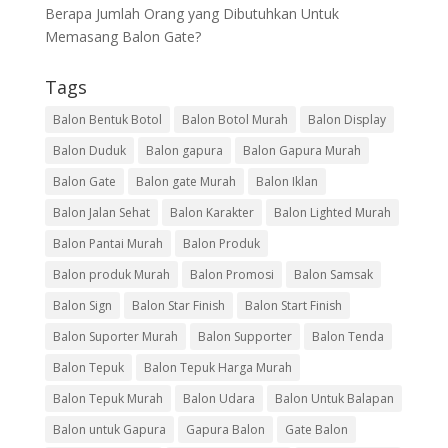
Berapa Jumlah Orang yang Dibutuhkan Untuk
Memasang Balon Gate?
Tags
Balon Bentuk Botol
Balon Botol Murah
Balon Display
Balon Duduk
Balon gapura
Balon Gapura Murah
Balon Gate
Balon gate Murah
Balon Iklan
Balon Jalan Sehat
Balon Karakter
Balon Lighted Murah
Balon Pantai Murah
Balon Produk
Balon produk Murah
Balon Promosi
Balon Samsak
Balon Sign
Balon Star Finish
Balon Start Finish
Balon Suporter Murah
Balon Supporter
Balon Tenda
Balon Tepuk
Balon Tepuk Harga Murah
Balon Tepuk Murah
Balon Udara
Balon Untuk Balapan
Balon untuk Gapura
Gapura Balon
Gate Balon