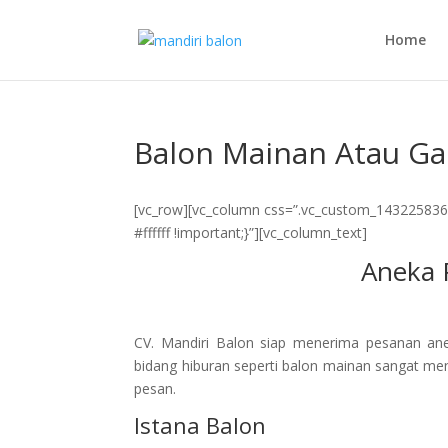
Home
Balon Mainan Atau G
[vc_row][vc_column css=”.vc_custom_1432258369
#ffffff !important;}”][vc_column_text]
Aneka 
CV. Mandiri Balon siap menerima pesanan anek
bidang hiburan seperti balon mainan sangat me
pesan.
Istana Balon