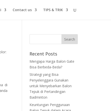
i
Contact us
TIPS & TRIK
lor:
Recent Posts
Mengapa Harga Balon Gate
Bisa Berbeda-Beda?
Strategi yang Bisa
Penyelenggara Gunakan
ha di
untuk Menyebarkan Balon
 anda
Tepuk di Pertandingan
Badminton
Keuntungan Penggunaan
Balon Tepuk dalam Acara