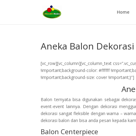
Home
Aneka Balon Dekorasi
[vc_row][vc_column][vc_column_text css=”.vc_c
!important;background-color: #ffffff !important;
!important;background-size: cover !important;}”]
Ane
Balon ternyata bisa digunakan sebagai dekoras
event-event lainnya. Dengan dekorasi menggu
dekorasi sangat fleksible dengan warna – warna
dekorasi balon dan bisa anda pesan kepada kam
Balon Centerpiece