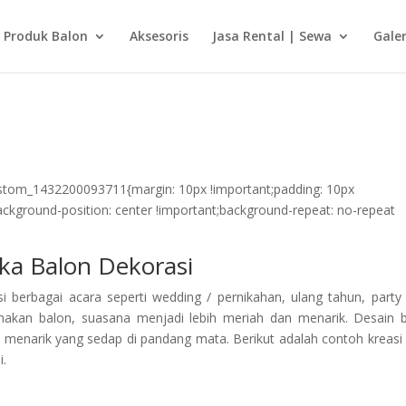
Produk Balon
Aksesoris
Jasa Rental | Sewa
Galer
ustom_1432200093711{margin: 10px !important;padding: 10px
background-position: center !important;background-repeat: no-repeat
ka Balon Dekorasi
i berbagai acara seperti wedding / pernikahan, ulang tahun, party
nakan balon, suasana menjadi lebih meriah dan menarik. Desain 
 menarik yang sedap di pandang mata. Berikut adalah contoh kreasi 
i.