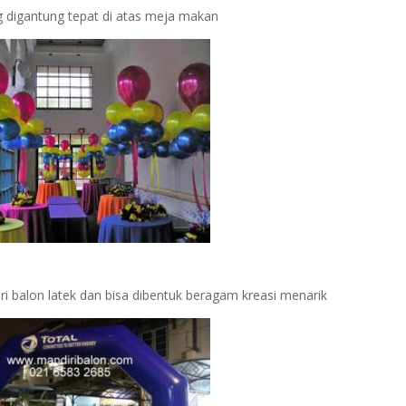
ng digantung tepat di atas meja makan
ri balon latek dan bisa dibentuk beragam kreasi menarik